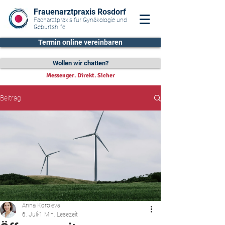
Frauenarztpraxis Rosdorf
Facharztpraxis für Gynäkologie und
Geburtshilfe
Termin online vereinbaren
Wollen wir chatten?
Messenger. Direkt. Sicher
Beitrag
Anna Koroleva
6. Juli
1 Min. Lesezeit