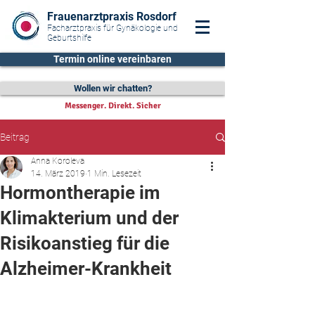
Frauenarztpraxis Rosdorf
Facharztpraxis für Gynäkologie und
Geburtshilfe
Termin online vereinbaren
Wollen wir chatten?
Messenger. Direkt. Sicher
Beitrag
Anna Koroleva
14. März 2019
1 Min. Lesezeit
Hormontherapie im
Klimakterium und der
Risikoanstieg für die
Alzheimer-Krankheit