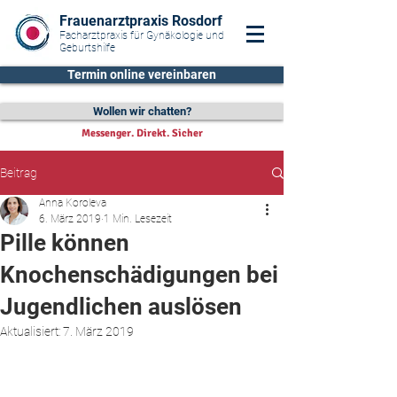
Frauenarztpraxis Rosdorf
Facharztpraxis für Gynäkologie und
Geburtshilfe
Termin online vereinbaren
Wollen wir chatten?
Messenger. Direkt. Sicher
Beitrag
Anna Koroleva
6. März 2019
1 Min. Lesezeit
Pille können
Knochenschädigungen bei
Jugendlichen auslösen
Aktualisiert:
7. März 2019