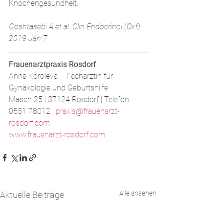
Knochengesundheit.
Goshtasebi A et al. Clin Endocrinol (Oxf) 
2019 Jan 7 
Frauenarztpraxis Rosdorf
Anna Koroleva – Fachärztin für 
Gynäkologie und Geburtshilfe
​Masch 25 | 37124 Rosdorf | Telefon 
0551 78012 | 
praxis@frauenarzt-
rosdorf.com
www.frauenarzt-rosdorf.com
Alle ansehen
Aktuelle Beiträge