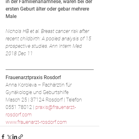
in der Familienanamnese, waren bei der 
ersten Geburt älter oder gebar mehrere 
Male
.
Nichols HB et al. Breast cancer risk after 
recent childbirth: A pooled analysis of 15 
prospective studies. Ann Intern Med 
2018 Dec 11
Frauenarztpraxis Rosdorf
Anna Koroleva – Fachärztin für 
Gynäkologie und Geburtshilfe
​Masch 25 | 37124 Rosdorf | Telefon 
0551 78012 | 
praxis@frauenarzt-
rosdorf.com
www.frauenarzt-rosdorf.com