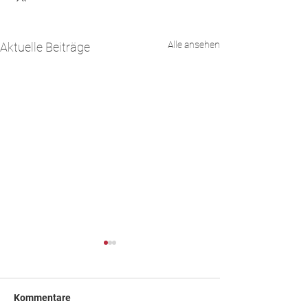
Alle ansehen
Aktuelle Beiträge
Sommerurlaub 2026
Liebe Patientinnen, vom 20.07.
bis zum 10.08.2026 befinden
Kommentare