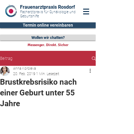
Frauenarztpraxis Rosdorf
Facharztpraxis für Gynäkologie und
Geburtshilfe
Termin online vereinbaren
Wollen wir chatten?
Messenger. Direkt. Sicher
Beitrag
Anna Koroleva
20. Feb. 2019
1 Min. Lesezeit
Brustkrebsrisiko nach
einer Geburt unter 55
Jahre