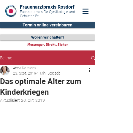
Frauenarztpraxis Rosdorf
Facharztpraxis für Gynäkologie und
Geburtshilfe
Termin online vereinbaren
Wollen wir chatten?
Messenger. Direkt. Sicher
Beitrag
Anna Koroleva
23. Sept. 2019
1 Min. Lesezeit
Das optimale Alter zum
Kinderkriegen
Aktualisiert:
20. Okt. 2019